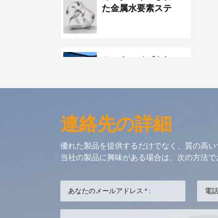
た金属水要素ステ
ンレス鋼の水滴の
彫刻
カスタマイズされ
た金属のステンレ
ス鋼の公園の公共
の彫刻の夜景の彫
刻
連絡先の詳細
カスタム金属ステ
ンレス鋼の海の生
優れた製品を提供するだけでなく、質の高い
物の抽象的な金魚
当社の製品に興味がある場合は、次の方法で
のアートワーク
カスタムメタルペ
ンダントオーシャ
ンクジラのアート