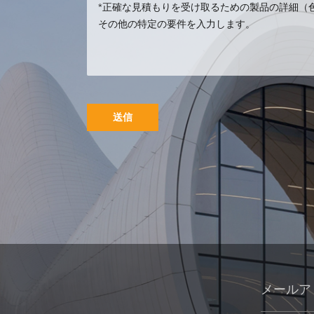
ワーク
カスタム金属ステ
ンレス鋼動物金属
孔雀の彫刻
送信
金属の丸い建物の
彫刻庭の風景彫刻
アートインスタレ
ーション