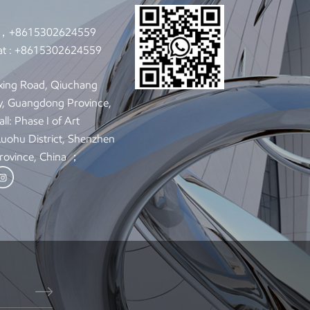
7，+8615302624559
t :
+8615302624559
xing Road, Qiuchang
y, Guangdong Province,
ll: Phase I of Art
 Luohu District, Shenzhen
rovince, China ；