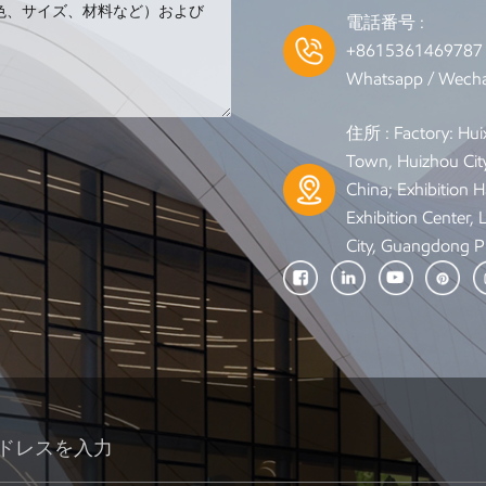
電話番号 :
+861536146978
Whatsapp / Wecha
住所 : Factory: Hui
Town, Huizhou Cit
China; Exhibition Ha
Exhibition Center,
City, Guangdong P