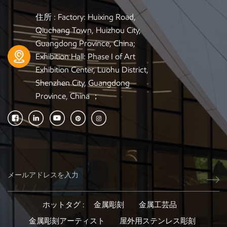
住所 : Factory: Huixing Road,
Qiuchang Town, Huizhou City,
Guangdong Province, China;
Exhibition Hall: Phase I of Art
Exhibition Center, Luohu District,
Shenzhen City, Guangdong
Province, China ；
ホットタグ :
金属彫刻
金属工芸品
金属彫刻アーティスト
屋外用ステンレス彫刻