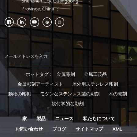
Shenzhen City, Guangdong
Province, China ；
ホットタグ :
金属彫刻
金属工芸品
金属彫刻アーティスト
屋外用ステンレス彫刻
動物の彫刻
モダンなステンレス製の彫刻
木の彫刻
幾何学的な彫刻
家
製品
ニュース
私たちについて
お問い合わせ
ブログ
サイトマップ
XML