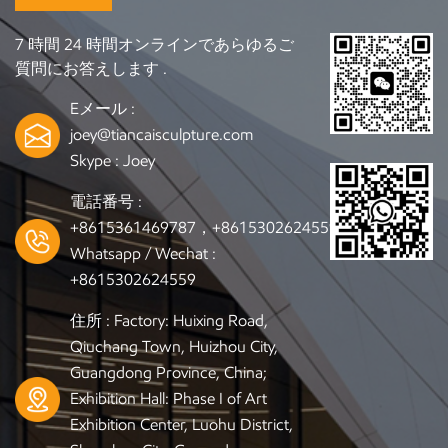
7 時間 24 時間オンラインであらゆるご
質問にお答えします .
Eメール :
joey@tiancaisculpture.com
Skype :
Joey
電話番号 :
+8615361469787，+8615302624559
Whatsapp / Wechat :
+8615302624559
住所 : Factory: Huixing Road,
Qiuchang Town, Huizhou City,
Guangdong Province, China;
Exhibition Hall: Phase I of Art
Exhibition Center, Luohu District,