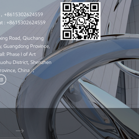
7，+8615302624559
t :
+8615302624559
xing Road, Qiuchang
y, Guangdong Province,
ll: Phase I of Art
 Luohu District, Shenzhen
rovince, China ；