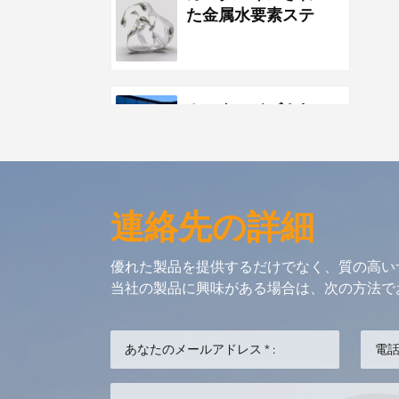
た金属水要素ステ
ンレス鋼の水滴の
彫刻
カスタマイズされ
た金属のステンレ
ス鋼の公園の公共
の彫刻の夜景の彫
刻
連絡先の詳細
カスタム金属ステ
ンレス鋼の海の生
優れた製品を提供するだけでなく、質の高い
物の抽象的な金魚
当社の製品に興味がある場合は、次の方法で
のアートワーク
カスタムメタルペ
ンダントオーシャ
ンクジラのアート