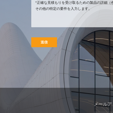
ワーク
カスタム金属ステ
ンレス鋼動物金属
孔雀の彫刻
送信
金属の丸い建物の
彫刻庭の風景彫刻
アートインスタレ
ーション