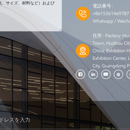
電話番号 :
+861536146978
Whatsapp / Wecha
住所 : Factory: Hui
Town, Huizhou Cit
China; Exhibition Ha
Exhibition Center,
City, Guangdong P